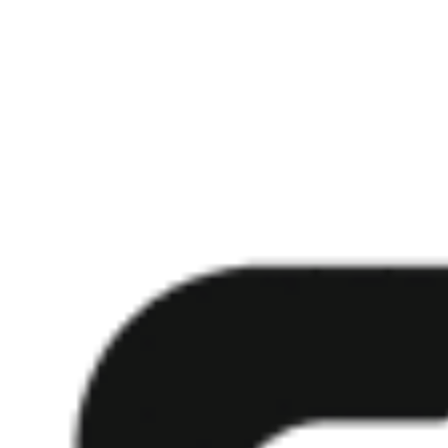
O que é geração imagem a imagem?
Como funciona a geração grátis para visitantes?
Por quanto tempo as imagens geradas ficam salvas?
Começar grátis
Imagem para Prompt