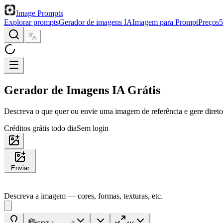
Image Prompts
Explorar prompts
Gerador de imagens IA
Imagem para Prompt
Preços
Gerador de Imagens IA Grátis
Descreva o que quer ou envie uma imagem de referência e gere diret
Créditos grátis todo dia
Sem login
Enviar
Descreva a imagem — cores, formas, texturas, etc.