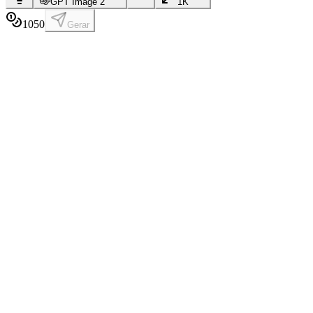
GPT Image 2
1K
10
50
Gerar
Biblioteca de inspiração integrada
Acesse uma seleção de prompts tirados de criações IA reais de qualid