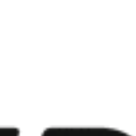
rompt?
ene Modelle?