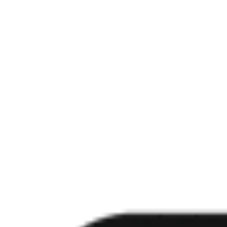
Was ist der Unterschied zwischen Bildbeschreibung und Bild zu P
Unterstützt es Midjourney, GPT Image und Flux?
Ist Bild zu Prompt kostenlos?
Was bedeuten «Originalgetreu» und «Kreativ»?
Funktioniert es auch mit eigenen Fotos oder nur mit KI-Bildern?
Warum erzeugt dasselbe Bild verschiedene Prompts für verschied
Kostenlos ausprobieren
Prompt-Sammlung durchstöbern