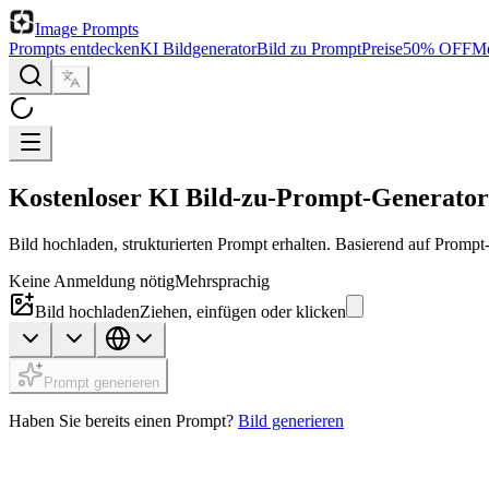
Image Prompts
Prompts entdecken
KI Bildgenerator
Bild zu Prompt
Preise
50% OFF
Me
Kostenloser KI Bild-zu-Prompt-Generator
Bild hochladen, strukturierten Prompt erhalten. Basierend auf Promp
Keine Anmeldung nötig
Mehrsprachig
Bild hochladen
Ziehen, einfügen oder klicken
Prompt generieren
Haben Sie bereits einen Prompt?
Bild generieren