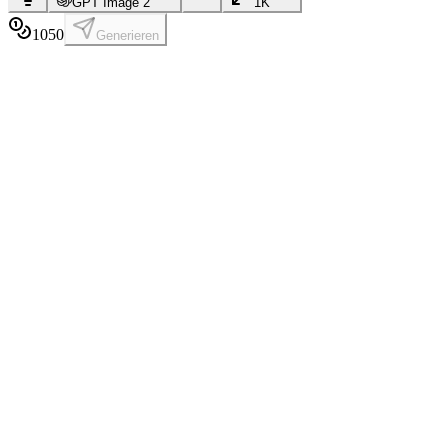
GPT Image 2
1K
10
50
Generieren
Eingebaute Prompt-Inspiration
Greife auf eine kuratierte Bibliothek mit Prompts aus hochwertigen 