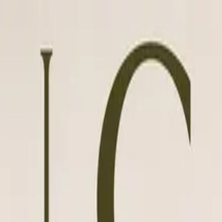
ine Bibliothek
en
dell durchsuchen, Prompt kopieren, kostenlos generieren.
Mode
Szenen
Porträts