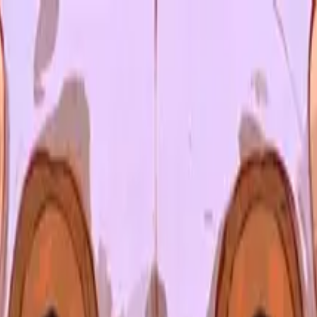
50% OFF
La mia libreria
itratti