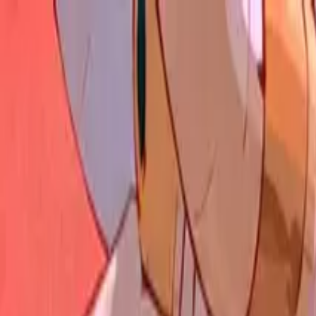
Image Prompts
Esplora i prompt
Generatore di immagini AI
Immagine a Prompt
Prezzi
Tutti
Annunci
Poster
Illustrazione
Personaggi
Moda
Scene
R
Seedance
Stile
Tendenze
Tendenze
Recenti
Popolare